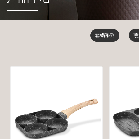
套锅系列
煎