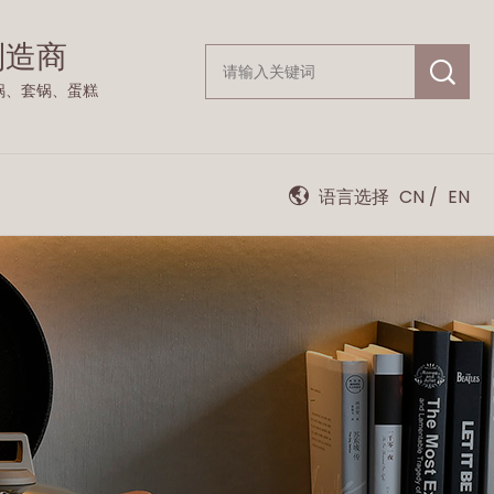
制造商
锅、套锅、蛋糕
语言选择
CN
/
EN