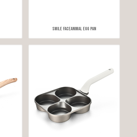
Smile FaceAnimal Egg Pan