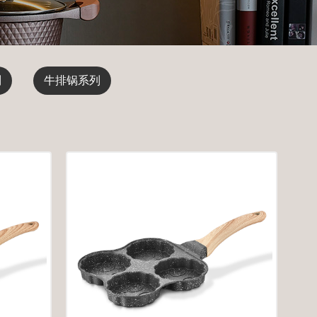
列
牛排锅系列